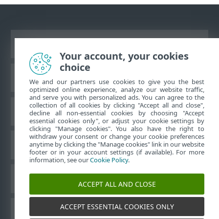
Ver site para desktop
Your account, your cookies
choice
Base de conhecimento da ESET
We and our partners use cookies to give you the best
optimized online experience, analyze our website traffic,
and serve you with personalized ads. You can agree to the
collection of all cookies by clicking "Accept all and close",
Fórum ESET
decline all non-essential cookies by choosing "Accept
essential cookies only", or adjust your cookie settings by
clicking "Manage cookies". You also have the right to
withdraw your consent or change your cookie preferences
Suporte regional
anytime by clicking the "Manage cookies" link in our website
footer or in your account settings (if available). For more
information, see our
Cookie Policy
.
Gerenciar cookies
ACCEPT ALL AND CLOSE
ACCEPT ESSENTIAL COOKIES ONLY
Outros produtos ESET