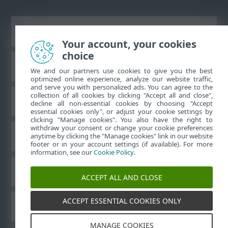
Vaata tavaarvutile mõeldud veebilehte
Your account, your cookies
choice
ESET teadmistebaas
We and our partners use cookies to give you the best
optimized online experience, analyze our website traffic,
and serve you with personalized ads. You can agree to the
collection of all cookies by clicking "Accept all and close",
ESET-i foorum
decline all non-essential cookies by choosing "Accept
essential cookies only", or adjust your cookie settings by
clicking "Manage cookies". You also have the right to
withdraw your consent or change your cookie preferences
Piirkondlik tugi
anytime by clicking the "Manage cookies" link in our website
footer or in your account settings (if available). For more
information, see our
Cookie Policy
.
Halda küpsiseid
ACCEPT ALL AND CLOSE
ACCEPT ESSENTIAL COOKIES ONLY
Muud ESET-i tooted
MANAGE COOKIES