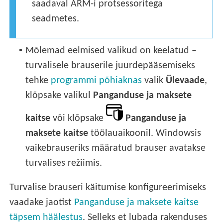
saadaval ARM-i protsessoritega
seadmetes.
•
Mõlemad eelmised valikud on keelatud –
turvalisele brauserile juurdepääsemiseks
tehke
programmi põhiaknas
valik
Ülevaade
,
klõpsake valikul
Panganduse ja maksete
kaitse
või klõpsake
Panganduse ja
maksete kaitse
töölauaikoonil. Windowsis
vaikebrauseriks määratud brauser avatakse
turvalises režiimis.
Turvalise brauseri käitumise konfigureerimiseks
vaadake jaotist
Panganduse ja maksete kaitse
täpsem häälestus
. Selleks et lubada rakenduses