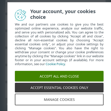
Vaata tavaarvutile mõeldud veebilehte
Your account, your cookies
choice
ESET teadmistebaas
We and our partners use cookies to give you the best
optimized online experience, analyze our website traffic,
and serve you with personalized ads. You can agree to the
collection of all cookies by clicking "Accept all and close",
ESET-i foorum
decline all non-essential cookies by choosing "Accept
essential cookies only", or adjust your cookie settings by
clicking "Manage cookies". You also have the right to
withdraw your consent or change your cookie preferences
Piirkondlik tugi
anytime by clicking the "Manage cookies" link in our website
footer or in your account settings (if available). For more
information, see our
Cookie Policy
.
Halda küpsiseid
ACCEPT ALL AND CLOSE
ACCEPT ESSENTIAL COOKIES ONLY
Muud ESET-i tooted
MANAGE COOKIES
©
1992-2026
ESET, spol. s r.o. – kõik õigused on kaitstud.