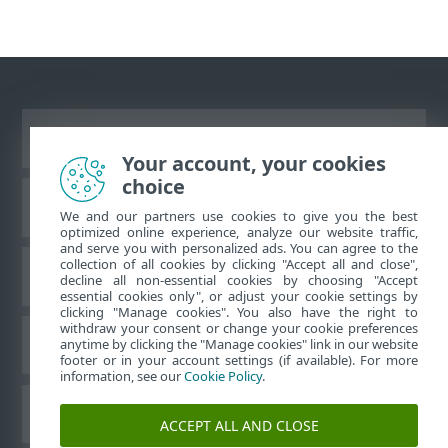
Vaata tavaarvutile mõeldud veebilehte
Your account, your cookies
choice
ESET teadmistebaas
We and our partners use cookies to give you the best
optimized online experience, analyze our website traffic,
and serve you with personalized ads. You can agree to the
collection of all cookies by clicking "Accept all and close",
ESET-i foorum
decline all non-essential cookies by choosing "Accept
essential cookies only", or adjust your cookie settings by
clicking "Manage cookies". You also have the right to
withdraw your consent or change your cookie preferences
Piirkondlik tugi
anytime by clicking the "Manage cookies" link in our website
footer or in your account settings (if available). For more
information, see our
Cookie Policy
.
Halda küpsiseid
ACCEPT ALL AND CLOSE