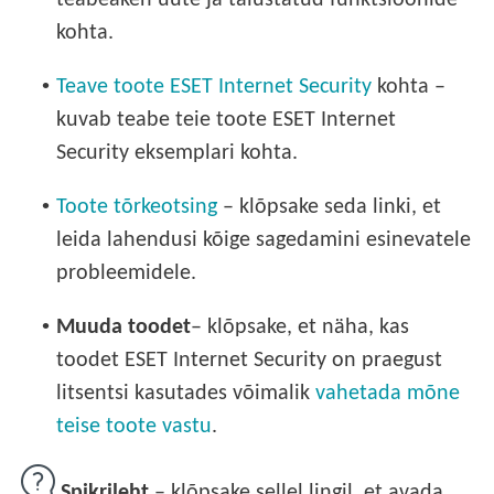
kohta.
•
Teave toote ESET Internet Security
kohta –
kuvab teabe teie toote ESET Internet
Security eksemplari kohta.
•
Toote tõrkeotsing
– klõpsake seda linki, et
leida lahendusi kõige sagedamini esinevatele
probleemidele.
•
Muuda toodet
– klõpsake, et näha, kas
toodet ESET Internet Security on praegust
litsentsi kasutades võimalik
vahetada mõne
teise toote vastu
.
Spikrileht
– klõpsake sellel lingil, et avada