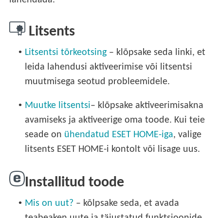
lahendada.
Litsents
•
Litsentsi tõrkeotsing
– klõpsake seda linki, et
leida lahendusi aktiveerimise või litsentsi
muutmisega seotud probleemidele.
•
Muutke litsentsi
– klõpsake aktiveerimisakna
avamiseks ja aktiveerige oma toode. Kui teie
seade on
ühendatud ESET HOME-iga
, valige
litsents ESET HOME-i kontolt või lisage uus.
Installitud toode
•
Mis on uut?
– kõlpsake seda, et avada
teabeaken uute ja täiustatud funktsioonide