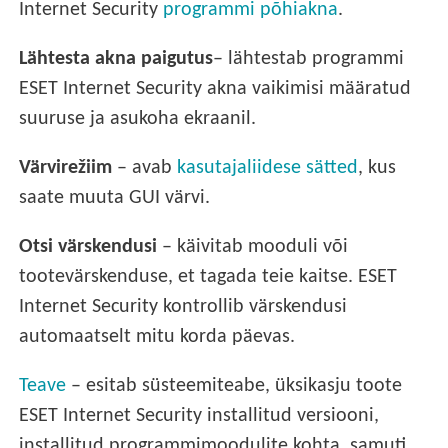
Internet Security
programmi põhiakna
.
Lähtesta akna paigutus
– lähtestab programmi
ESET Internet Security akna vaikimisi määratud
suuruse ja asukoha ekraanil.
Värvirežiim
– avab
kasutajaliidese sätted
, kus
saate muuta GUI värvi.
Otsi värskendusi
– käivitab mooduli või
tootevärskenduse, et tagada teie kaitse. ESET
Internet Security kontrollib värskendusi
automaatselt mitu korda päevas.
Teave
– esitab süsteemiteabe, üksikasju toote
ESET Internet Security installitud versiooni,
installitud programmimoodulite kohta, samuti