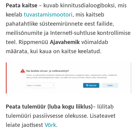
Peata kaitse
– kuvab kinnitusdialoogiboksi, mis
keelab
tuvastamismootori
, mis kaitseb
pahatahtlike süsteemirünnete eest failide,
meilisõnumite ja Interneti-suhtluse kontrollimise
teel. Rippmenüü
Ajavahemik
võimaldab
määrata, kui kaua on kaitse keelatud.
Peata tulemüür (luba kogu liiklus)
– lülitab
tulemüüri passiivsesse olekusse. Lisateavet
leiate jaotisest
Võrk
.