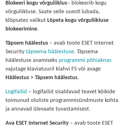
Blokeeri kogu võrguliiklus
– blokeerib kogu
võrguliikluse. Saate selle uuesti lubada,
klõpsates valikut
Lõpeta kogu võrguliikluse
blokeerimine
.
Täpsem häälestus
– avab toote ESET Internet
Security
täpsema häälestuse
. Täpsema
häälestuse avamiseks
programmi põhiaknas
vajutage klaviatuuril klahvi F5 või avage
Häälestus >
Täpsem häälestus
.
Logifailid
– logifailid sisaldavad teavet kõikide
toimunud oluliste programmisündmuste kohta
ja annavad ülevaate tuvastamisest.
Ava ESET Internet Security
– avab toote ESET