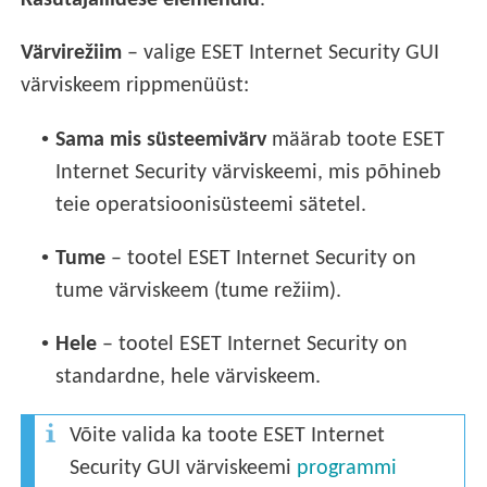
Kasutajaliidese elemendid
.
Värvirežiim
– valige ESET Internet Security GUI
värviskeem rippmenüüst:
•
Sama mis süsteemivärv
määrab toote ESET
Internet Security värviskeemi, mis põhineb
teie operatsioonisüsteemi sätetel.
•
Tume
– tootel ESET Internet Security on
tume värviskeem (tume režiim).
•
Hele
– tootel ESET Internet Security on
standardne, hele värviskeem.
Võite valida ka toote ESET Internet
Security GUI värviskeemi
programmi