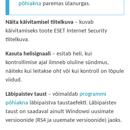
põhiakna
paremas ülanurgas.
Näita käivitamisel tiitelkuva
– kuvab
käivitamiseks toote ESET Internet Security
tiitelkuva.
Kasuta helisignaali
– esitab heli, kui
kontrollimise ajal ilmneb oluline sündmus,
näiteks kui leitakse oht või kui kontroll on lõpule
viidud.
Läbipaistev taust
– võimaldab
programmi
põhiakna
läbipaistva taustaefekti. Läbipaistev
taust on saadaval ainult Windowsi uusimate
versioonide (RS4 ja uuemate versioonide) jaoks.