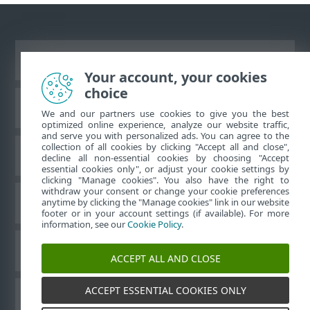
Vaata tavaarvutile mõeldud veebilehte
Your account, your cookies
choice
ESET teadmistebaas
We and our partners use cookies to give you the best
optimized online experience, analyze our website traffic,
and serve you with personalized ads. You can agree to the
collection of all cookies by clicking "Accept all and close",
ESET-i foorum
decline all non-essential cookies by choosing "Accept
essential cookies only", or adjust your cookie settings by
clicking "Manage cookies". You also have the right to
withdraw your consent or change your cookie preferences
Piirkondlik tugi
anytime by clicking the "Manage cookies" link in our website
footer or in your account settings (if available). For more
information, see our
Cookie Policy
.
Halda küpsiseid
ACCEPT ALL AND CLOSE
ACCEPT ESSENTIAL COOKIES ONLY
Muud ESET-i tooted