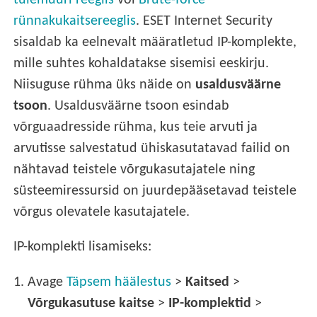
tulemüüri reeglis
või
Brute-force
rünnakukaitsereeglis
. ESET Internet Security
sisaldab ka eelnevalt määratletud IP-komplekte,
mille suhtes kohaldatakse sisemisi eeskirju.
Niisuguse rühma üks näide on
usaldusväärne
tsoon
. Usaldusväärne tsoon esindab
võrguaadresside rühma, kus teie arvuti ja
arvutisse salvestatud ühiskasutatavad failid on
nähtavad teistele võrgukasutajatele ning
süsteemiressursid on juurdepääsetavad teistele
võrgus olevatele kasutajatele.
IP-komplekti lisamiseks:
1.
Avage
Täpsem häälestus
>
Kaitsed
>
Võrgukasutuse kaitse
>
IP-komplektid
>