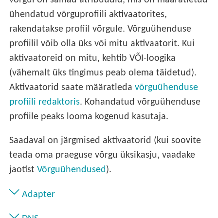
võrgul on samad atribuudid, mis on määratletud
ühendatud võrguprofiili aktivaatorites,
rakendatakse profiil võrgule. Võrguühenduse
profiilil võib olla üks või mitu aktivaatorit. Kui
aktivaatoreid on mitu, kehtib VÕI-loogika
(vähemalt üks tingimus peab olema täidetud).
Aktivaatorid saate määratleda
võrguühenduse
profiili redaktoris
. Kohandatud võrguühenduse
profiile peaks looma kogenud kasutaja.
Saadaval on järgmised aktivaatorid (kui soovite
teada oma praeguse võrgu üksikasju, vaadake
jaotist
Võrguühendused
).
Adapter