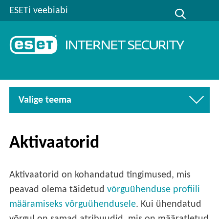
ESETi veebiabi
Valige teema
Aktivaatorid
Aktivaatorid on kohandatud tingimused, mis
peavad olema täidetud
võrguühenduse profiili
määramiseks võrguühendusele
. Kui ühendatud