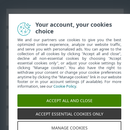
Vaata tavaarvutile mõeldud veebilehte
Your account, your cookies
choice
ESET teadmistebaas
We and our partners use cookies to give you the best
optimized online experience, analyze our website traffic,
and serve you with personalized ads. You can agree to the
collection of all cookies by clicking "Accept all and close",
ESET-i foorum
decline all non-essential cookies by choosing "Accept
essential cookies only", or adjust your cookie settings by
clicking "Manage cookies". You also have the right to
withdraw your consent or change your cookie preferences
Piirkondlik tugi
anytime by clicking the "Manage cookies" link in our website
footer or in your account settings (if available). For more
information, see our
Cookie Policy
.
Halda küpsiseid
ACCEPT ALL AND CLOSE
ACCEPT ESSENTIAL COOKIES ONLY
Muud ESET-i tooted
MANAGE COOKIES