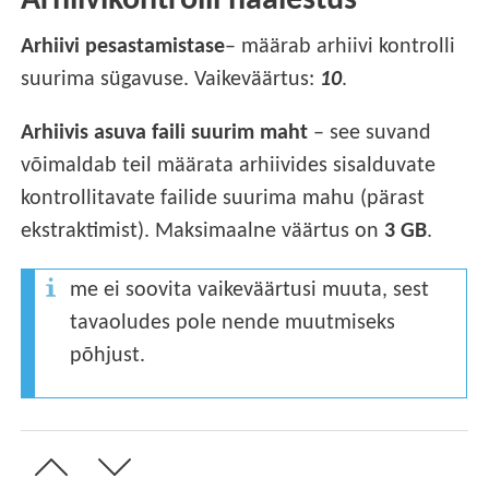
Arhiivikontrolli häälestus
Arhiivi pesastamistase
– määrab arhiivi kontrolli
suurima sügavuse. Vaikeväärtus:
10
.
Arhiivis asuva faili suurim maht
– see suvand
võimaldab teil määrata arhiivides sisalduvate
kontrollitavate failide suurima mahu (pärast
ekstraktimist). Maksimaalne väärtus on
3 GB
.
me ei soovita vaikeväärtusi muuta, sest
tavaoludes pole nende muutmiseks
põhjust.