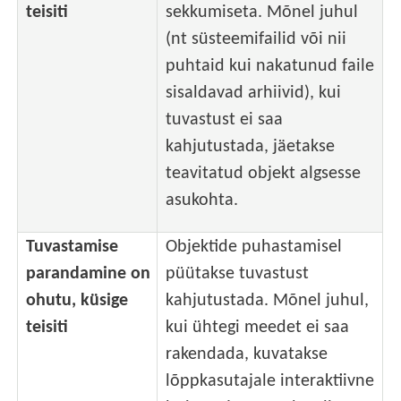
teisiti
sekkumiseta. Mõnel juhul
(nt süsteemifailid või nii
puhtaid kui nakatunud faile
sisaldavad arhiivid), kui
tuvastust ei saa
kahjutustada, jäetakse
teavitatud objekt algsesse
asukohta.
Tuvastamise
Objektide puhastamisel
parandamine on
püütakse tuvastust
ohutu, küsige
kahjutustada. Mõnel juhul,
teisiti
kui ühtegi meedet ei saa
rakendada, kuvatakse
lõppkasutajale interaktiivne