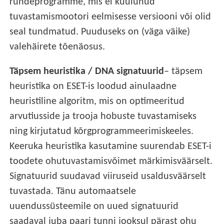
ründeprogramme, mis ei kuulunud
tuvastamismootori eelmisesse versiooni või olid
seal tundmatud. Puuduseks on (väga väike)
valehäirete tõenäosus.
Täpsem heuristika / DNA signatuurid
– täpsem
heuristika on ESET-is loodud ainulaadne
heuristiline algoritm, mis on optimeeritud
arvutiusside ja trooja hobuste tuvastamiseks
ning kirjutatud kõrgprogrammeerimiskeeles.
Keeruka heuristika kasutamine suurendab ESET-i
toodete ohutuvastamisvõimet märkimisväärselt.
Signatuurid suudavad viiruseid usaldusväärselt
tuvastada. Tänu automaatsele
uuendussüsteemile on uued signatuurid
saadaval juba paari tunni jooksul pärast ohu