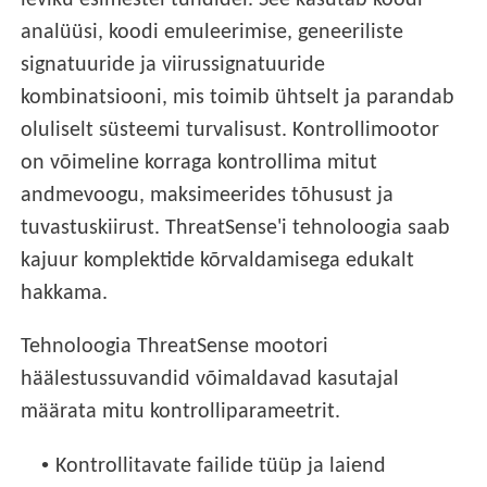
leviku esimestel tundidel. See kasutab koodi
analüüsi, koodi emuleerimise, geneeriliste
signatuuride ja viirussignatuuride
kombinatsiooni, mis toimib ühtselt ja parandab
oluliselt süsteemi turvalisust. Kontrollimootor
on võimeline korraga kontrollima mitut
andmevoogu, maksimeerides tõhusust ja
tuvastuskiirust. ThreatSense'i tehnoloogia saab
kajuur komplektide kõrvaldamisega edukalt
hakkama.
Tehnoloogia ThreatSense mootori
häälestussuvandid võimaldavad kasutajal
määrata mitu kontrolliparameetrit.
•
Kontrollitavate failide tüüp ja laiend