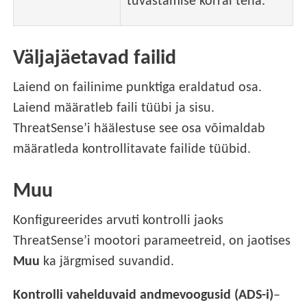
tuvastamise korral teha.
Väljajäetavad failid
Laiend on failinime punktiga eraldatud osa.
Laiend määratleb faili tüübi ja sisu.
ThreatSense’i häälestuse see osa võimaldab
määratleda kontrollitavate failide tüübid.
Muu
Konfigureerides arvuti kontrolli jaoks
ThreatSense’i mootori parameetreid, on jaotises
Muu
ka järgmised suvandid.
Kontrolli vahelduvaid andmevoogusid (ADS-i)
–