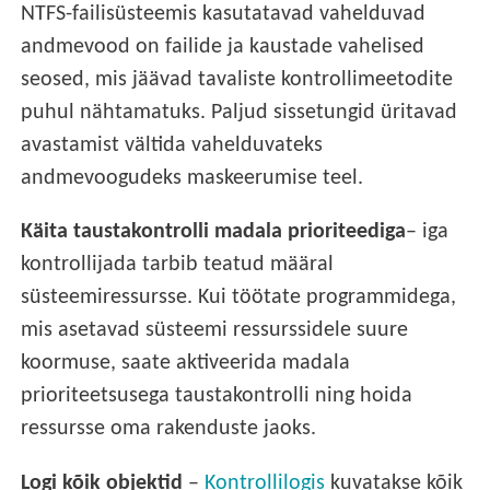
NTFS-failisüsteemis kasutatavad vahelduvad
andmevood on failide ja kaustade vahelised
seosed, mis jäävad tavaliste kontrollimeetodite
puhul nähtamatuks. Paljud sissetungid üritavad
avastamist vältida vahelduvateks
andmevoogudeks maskeerumise teel.
Käita taustakontrolli madala prioriteediga
– iga
kontrollijada tarbib teatud määral
süsteemiressursse. Kui töötate programmidega,
mis asetavad süsteemi ressurssidele suure
koormuse, saate aktiveerida madala
prioriteetsusega taustakontrolli ning hoida
ressursse oma rakenduste jaoks.
Logi kõik objektid
–
Kontrollilogis
kuvatakse kõik