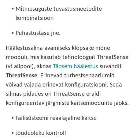
•
Mitmesuguste tuvastusmeetodite
kombinatsioon
•
Puhastustase jne.
Häälestusakna avamiseks klõpsake mõne
mooduli, mis kasutab tehnoloogiat ThreatSense
(vt allpool), aknas
Täpsem häälestus
suvandit
ThreatSense
. Erinevad turbestsenaariumid
võivad vajada erinevat konfiguratsiooni. Seda
silmas pidades on ThreatSense eraldi
konfigureeritav järgmiste kaitsemoodulite jaoks.
•
Failisüsteemi reaalajaline kaitse
•
Jõudeoleku kontroll