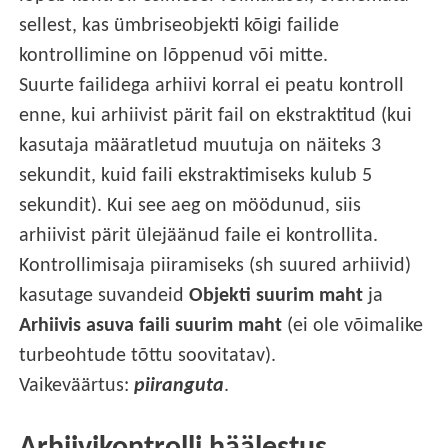
sellest, kas ümbriseobjekti kõigi failide
kontrollimine on lõppenud või mitte.
Suurte failidega arhiivi korral ei peatu kontroll
enne, kui arhiivist pärit fail on ekstraktitud (kui
kasutaja määratletud muutuja on näiteks 3
sekundit, kuid faili ekstraktimiseks kulub 5
sekundit). Kui see aeg on möödunud, siis
arhiivist pärit ülejäänud faile ei kontrollita.
Kontrollimisaja piiramiseks (sh suured arhiivid)
kasutage suvandeid
Objekti suurim maht
ja
Arhiivis asuva faili suurim maht
(ei ole võimalike
turbeohtude tõttu soovitatav).
Vaikeväärtus:
piiranguta
.