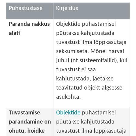
Puhastustase
Kirjeldus
Paranda nakkus
Objektide puhastamisel
alati
püütakse kahjutustada
tuvastust ilma lõppkasutaja
sekkumiseta. Mõnel harval
juhul (nt süsteemifailid), kui
tuvastust ei saa
kahjutustada, jäetakse
teavitatud objekt algsesse
asukohta.
Tuvastamise
Objektide
puhastamisel
parandamine on
püütakse kahjutustada
ohutu, hoidke
tuvastust ilma lõppkasutaja