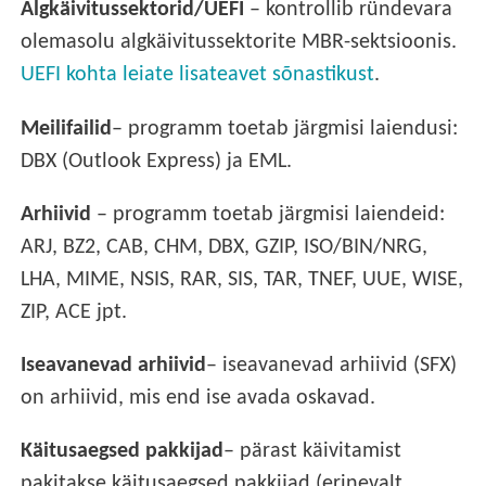
Algkäivitussektorid/UEFI
– kontrollib ründevara
olemasolu algkäivitussektorite MBR-sektsioonis.
UEFI kohta leiate lisateavet sõnastikust
.
Meilifailid
– programm toetab järgmisi laiendusi:
DBX (Outlook Express) ja EML.
Arhiivid
– programm toetab järgmisi laiendeid:
ARJ, BZ2, CAB, CHM, DBX, GZIP, ISO/BIN/NRG,
LHA, MIME, NSIS, RAR, SIS, TAR, TNEF, UUE, WISE,
ZIP, ACE jpt.
Iseavanevad arhiivid
– iseavanevad arhiivid (SFX)
on arhiivid, mis end ise avada oskavad.
Käitusaegsed pakkijad
– pärast käivitamist
pakitakse käitusaegsed pakkijad (erinevalt