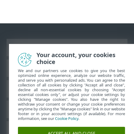
Vaata tavaarvutile mõeldud veebilehte
Your account, your cookies
choice
ESET teadmistebaas
We and our partners use cookies to give you the best
optimized online experience, analyze our website traffic,
and serve you with personalized ads. You can agree to the
collection of all cookies by clicking "Accept all and close",
ESET-i foorum
decline all non-essential cookies by choosing "Accept
essential cookies only", or adjust your cookie settings by
clicking "Manage cookies". You also have the right to
withdraw your consent or change your cookie preferences
Piirkondlik tugi
anytime by clicking the "Manage cookies" link in our website
footer or in your account settings (if available). For more
information, see our
Cookie Policy
.
Halda küpsiseid
ACCEPT ALL AND CLOSE