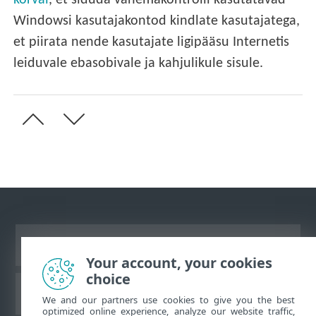
kõrval
, et siduda vanemakontrolli kasutatavad
Windowsi kasutajakontod kindlate kasutajatega,
et piirata nende kasutajate ligipääsu Internetis
leiduvale ebasobivale ja kahjulikule sisule.
Vaata tavaarvutile mõeldud veebilehte
Your account, your cookies
choice
ESET teadmistebaas
We and our partners use cookies to give you the best
optimized online experience, analyze our website traffic,