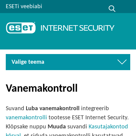
ESETi veebiabi
Valige teema
Vanemakontroll
Suvand
Luba vanemakontroll
integreerib
vanemakontrolli
tootesse ESET Internet Security.
Klõpsake nuppu
Muuda
suvandi
Kasutajakontod