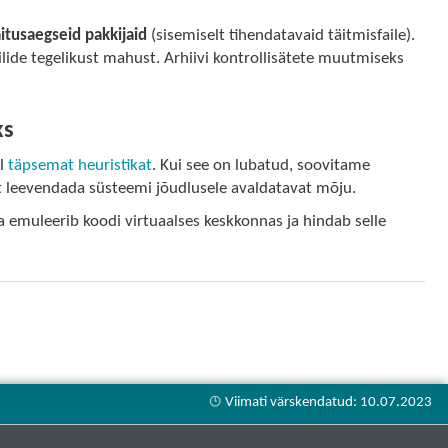
itusaegseid pakkijaid
(sisemiselt tihendatavaid täitmisfaile).
ilide tegelikust mahust. Arhiivi kontrollisätete muutmiseks
ks
el
täpsemat heuristikat
. Kui see on lubatud, soovitame
t leevendada süsteemi jõudlusele avaldatavat mõju.
a emuleerib koodi virtuaalses keskkonnas ja hindab selle