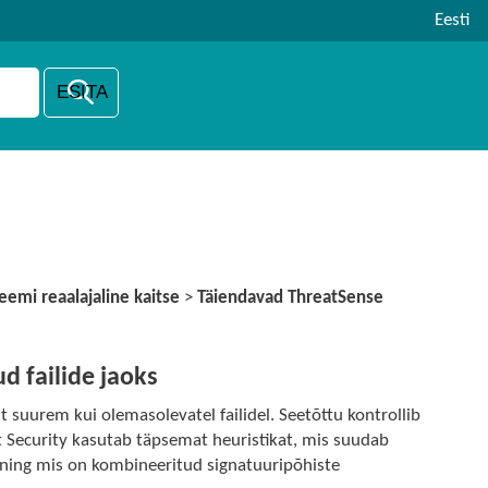
Eesti
teemi reaalajaline kaitse
>
Täiendavad ThreatSense
 failide jaoks
suurem kui olemasolevatel failidel. Seetõttu kontrollib
t Security kasutab täpsemat heuristikat, mis suudab
 ning mis on kombineeritud signatuuripõhiste