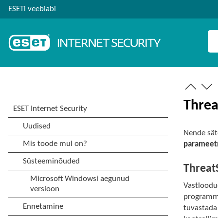
ESETi veebiabi
Threa
Nende sät
parameet
Threat
Vastloodu
programm 
tuvastada