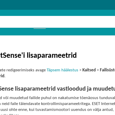
tSense'i lisaparameetrid
ete redigeerimiseks avage
Täpsem häälestus
>
Kaitsed
>
Failisüs
rid
.
Sense lisaparameetrid vastloodud ja muudetud
d või muudetud failide puhul on nakatumise tõenäosus tunduvalt 
neid faile täiendavate kontrollimisparameetritega. ESET Interne
 uusi ohte enne, kui tuvastamismootori uuendus on välja antud,