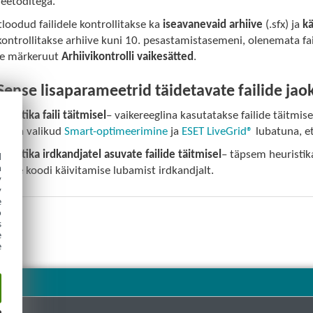
meetoditega.
tloodud failidele kontrollitakse ka
iseavanevaid arhiive
(.sfx) ja
kä
kontrollitakse arhiive kuni 10. pesastamistasemeni, olenemata fa
ge märkeruut
Arhiivikontrolli vaikesätted
.
ense lisaparameetrid täidetavate failide jao
ristika faili täitmisel
– vaikereeglina kasutatakse failide täitmis
hoida valikud
Smart-optimeerimine
ja
ESET LiveGrid®
lubatuna, e
ristika irdkandjatel asuvate failide täitmisel
– täpsem heuristik
d
h
enne koodi käivitamise lubamist irdkandjalt.
y
y
e
o
s
e
e