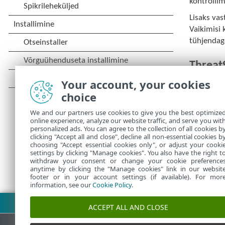
kontrolli
Lisaks vas
Vaikimisi 
tühjenda
ThreatS
Your account, your cookies
Täpsem heu
choice
tungivalt 
Täpsem heu
We and our partners use cookies to give you the best optimize
online experience, analyze our website traffic, and serve you wit
käitumist 
personalized ads. You can agree to the collection of all cookies b
clicking "Accept all and close", decline all non-essential cookies b
choosing "Accept essential cookies only", or adjust your cooki
settings by clicking "Manage cookies". You also have the right t
withdraw your consent or change your cookie preference
anytime by clicking the "Manage cookies" link in our websit
footer or in your account settings (if available). For mor
information, see our
Cookie Policy
.
Laadi PDF alla
ACCEPT ALL AND CLOSE