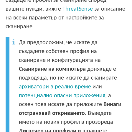
създадете профил за сканиране според
вашите нужди, вижте
ThreatSense
за описание
на всеки параметър от настройките за
сканиране.
Да предположим, че искате да
създадете собствен профил на
сканиране и конфигурацията на
Сканиране на компютъра
донякъде е
подходяща, но не искате да сканирате
архиватори в реално време
или
потенциално опасни приложения
, а
освен това искате да приложите
Винаги
отстранявай откриването
. Въведете
името на новия профил в прозореца
Диспечер на профили
и щракнете