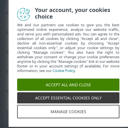
Преглед на настолна версия на сайт
Your account, your cookies
choice
База знания на ESET
We and our partners use cookies to give you the best
optimized online experience, analyze our website traffic,
and serve you with personalized ads. You can agree to the
collection of all cookies by clicking "Accept all and close",
Форум на ESET
decline all non-essential cookies by choosing "Accept
essential cookies only", or adjust your cookie settings by
clicking "Manage cookies". You also have the right to
withdraw your consent or change your cookie preferences
Регионална поддръжка
anytime by clicking the "Manage cookies" link in our website
footer or in your account settings (if available). For more
information, see our
Cookie Policy
.
Управление на бисквитките
ACCEPT ALL AND CLOSE
ACCEPT ESSENTIAL COOKIES ONLY
Други продукти на ESET
MANAGE COOKIES
©
1992-2026
ESET, spol. s r.o. – всички права запазени.