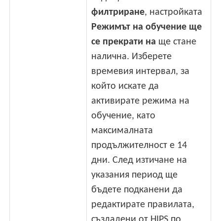
филтриране
, настройката
Режимът на обучение ще
се прекрати на
ще стане
налична. Изберете
времевия интервал, за
който искате да
активирате режима на
обучение, като
максималната
продължителност е 14
дни. След изтичане на
указания период ще
бъдете подканени да
редактирате правилата,
създадени от HIPS по