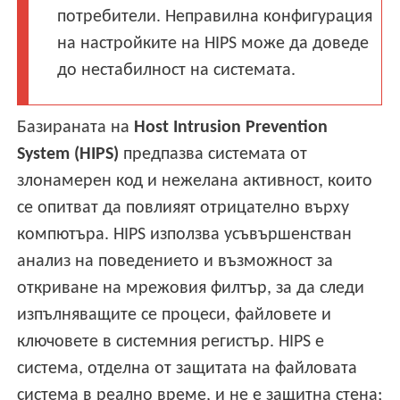
потребители. Неправилна конфигурация
на настройките на HIPS може да доведе
до нестабилност на системата.
Базираната на
Host Intrusion Prevention
System (HIPS)
предпазва системата от
злонамерен код и нежелана активност, които
се опитват да повлияят отрицателно върху
компютъра. HIPS използва усъвършенстван
анализ на поведението и възможност за
откриване на мрежовия филтър, за да следи
изпълняващите се процеси, файловете и
ключовете в системния регистър. HIPS е
система, отделна от защитата на файловата
система в реално време, и не е защитна стена;