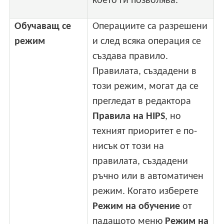
което ги позволява.
Обучаващ се
Операциите са разрешени
режим
и след всяка операция се
създава правило.
Правилата, създадени в
този режим, могат да се
прегледат в редактора
Правила на HIPS
, но
техният приоритет е по-
нисък от този на
правилата, създадени
ръчно или в автоматичен
режим. Когато изберете
Режим на обучение
от
падащото меню
Режим на