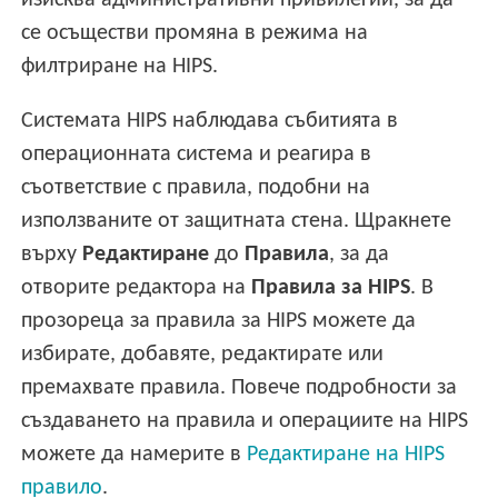
изисква административни привилегии, за да
се осъществи промяна в режима на
филтриране на HIPS.
Системата HIPS наблюдава събитията в
операционната система и реагира в
съответствие с правила, подобни на
използваните от защитната стена. Щракнете
върху
Редактиране
до
Правила
, за да
отворите редактора на
Правила за HIPS
. В
прозореца за правила за HIPS можете да
избирате, добавяте, редактирате или
премахвате правила. Повече подробности за
създаването на правила и операциите на HIPS
можете да намерите в
Редактиране на HIPS
правило
.