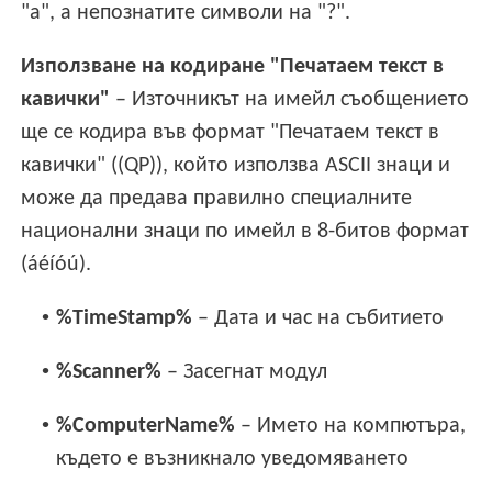
"a", а непознатите символи на "?".
Използване на кодиране "Печатаем текст в
кавички"
– Източникът на имейл съобщението
ще се кодира във формат "Печатаем текст в
кавички" ((QP)), който използва ASCII знаци и
може да предава правилно специалните
национални знаци по имейл в 8-битов формат
(áéíóú).
•
%TimeStamp%
– Дата и час на събитието
•
%Scanner%
– Засегнат модул
•
%ComputerName%
– Името на компютъра,
където е възникнало уведомяването