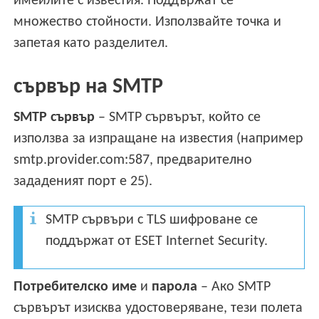
имейлите с известия. Поддържат се
множество стойности. Използвайте точка и
запетая като разделител.
сървър на SMTP
SMTP сървър
– SMTP сървърът, който се
използва за изпращане на известия (например
smtp.provider.com:587, предварително
зададеният порт е 25).
SMTP сървъри с TLS шифроване се
поддържат от ESET Internet Security.
Потребителско име
и
парола
– Ако SMTP
сървърът изисква удостоверяване, тези полета