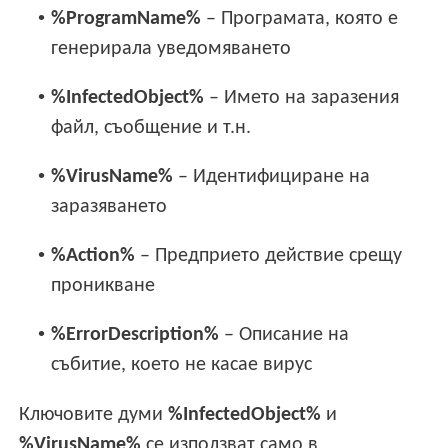
•
%ProgramName%
– Програмата, която е
генерирала уведомяването
•
%InfectedObject%
– Името на заразения
файл, съобщение и т.н.
•
%VirusName%
– Идентифициране на
заразяването
•
%Action%
– Предприето действие срещу
проникване
•
%ErrorDescription%
– Описание на
събитие, което не касае вирус
Ключовите думи
%InfectedObject%
и
%VirusName%
се използват само в