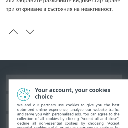
или забраните различните видове стартиране
при откриване в състояния на неактивност.
Преглед на настолна версия на сайт
Your account, your cookies
choice
База знания на ESET
We and our partners use cookies to give you the best
optimized online experience, analyze our website traffic,
and serve you with personalized ads. You can agree to the
collection of all cookies by clicking "Accept all and close",
Форум на ESET
decline all non-essential cookies by choosing "Accept
essential cookies only", or adjust your cookie settings by