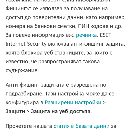
извличане на поверителна информация).
Фишингът се използва за получаване на
достъп до поверителни данни, като например
номера на банкови сметки, ПИН кодове и др.
За повече информация вж.
речника
. ESET
Internet Security включва анти-фишинг защита,
която блокира уеб страниците, за които е
известно, че разпространяват такова
съдържание.
Анти-фишинг защитата е разрешена по
подразбиране. Тази настройка може да се
конфигурира в
Разширени настройки
>
Защити
>
Защита на уеб достъпа
.
Прочетете нашата
статия в базата данни
за