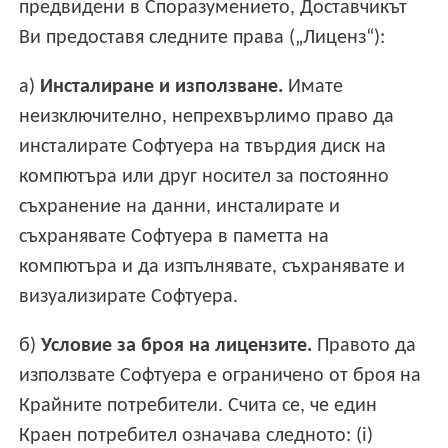
предвидени в Споразумението, Доставчикът
Ви предоставя следните права („Лиценз“):
a)
Инсталиране и използване.
Имате
неизключително, непрехвърлимо право да
инсталирате Софтуера на твърдия диск на
компютъра или друг носител за постоянно
съхранение на данни, инсталирате и
съхранявате Софтуера в паметта на
компютъра и да изпълнявате, съхранявате и
визуализирате Софтуера.
б)
Условие за броя на лицензите.
Правото да
използвате Софтуера е ограничено от броя на
Крайните потребители. Счита се, че един
Краен потребител означава следното: (i)