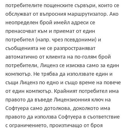
потребителите пощенските сървъри, които се
обслужват от въпросния маршрутизатор. Ако
неопределен брой имейл адреси се
пренасочват към и приемат от един
потребител (напр. чрез псевдоними) и
съобщенията не се разпространяват
автоматично от клиента на по-голям брой
потребители, Лиценз се изисква само за един
компютър. Не трябва да използвате един и
същи Лиценз по едно и също време на повече
от един компютър. Крайният потребител има
правото да въведе Лицензионния ключ на
Софтуера само дотолкова, доколкото има
правото да използва Софтуера в съответствие
с ограничението, произтичащо от броя