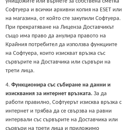
унищожите или върнете за собствена сметка
Софтуера и всички архивни копия на ESET или
на магазина, от който сте закупили Софтуера.
При прекратяване на Лиценза Доставчикът
също има право да анулира правото на
Крайния потребител да използва функциите
на Софтуера, които изискват връзка със
сървърите на Доставчика или сървъри на
трети лица.
4.
Функционира със събиране на данни и
изисквания за интернет връзката.
За да
работи правилно, Софтуерът изисква връзка с
интернет и трябва да се свързва на равни
интервали със сървърите на Доставчика или
сървъри на трети лица и приложимо