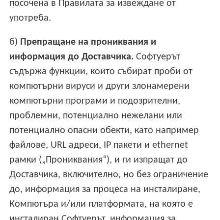
посочена в Правилата за извеждане от
употреба.
б)
Препращане на прониквания и
информация до Доставчика.
Софтуерът
съдържа функции, които събират проби от
компютърни вируси и други злонамерени
компютърни програми и подозрителни,
проблемни, потенциално нежелани или
потенциално опасни обекти, като например
файлове, URL адреси, IP пакети и ethernet
рамки („Прониквания“), и ги изпращат до
Доставчика, включително, но без ограничение
до, информация за процеса на инсталиране,
Компютъра и/или платформата, на която е
инсталиран Софтуерът, информация за