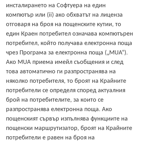
инсталирането на Софтуера на един
компютър или (ii) ако обхватът на лиценза
отговаря на броя на пощенските кутии, то
един Краен потребител означава компютърен
потребител, който получава електронна поща
чрез Програма за електронна поща („MUA“).
Ако MUA приема имейл съобщения и след
това автоматично ги разпространява на
няколко потребителя, то броят на Крайните
потребители се определя според актуалния
брой на потребителите, за които се
разпространява електронна поща. Ако
пощенският сървър изпълнява функциите на
пощенски маршрутизатор, броят на Крайните
потребители е равен на броя на