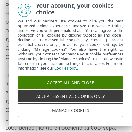
собственост, принадлежат на ESET и/или
Your account, your cookies
choice
нейните лицензодатели. Те са защитени от
We and our partners use cookies to give you the best
разпоредбите на международни спогодби и
optimized online experience, analyze our website traffic,
and serve you with personalized ads. You can agree to the
от всички приложими национални закони на
collection of all cookies by clicking "Accept all and close",
държавата, в която се използва Софтуерът.
decline all non-essential cookies by choosing "Accept
essential cookies only", or adjust your cookie settings by
Структурата, организацията и кодът на
clicking "Manage cookies". You also have the right to
withdraw your consent or change your cookie preferences
Софтуера са оценими търговски тайни и
anytime by clicking the "Manage cookies" link in our website
footer or in your account settings (if available). For more
поверителна информация на ESET и/или
information, see our
Cookie Policy
.
нейните лицензодатели. Нямате право да
ACCEPT ALL AND CLOSE
копирате Софтуера, освен както е предвидено
в чл. 6 (а). ВВсички копия, които имате право
ACCEPT ESSENTIAL COOKIES ONLY
да създавате съгласно настоящото
Споразумение, трябва да съдържат същите
MANAGE COOKIES
съобщения за авторски права и права на
собственост, както е посочено за Софтуера.