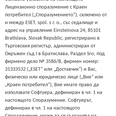
Лицензионно споразумение с Краен
потребител („Споразумението“), сключено от
и между ESET, spol. s r. o., със седалище и
адрес на управление Einsteinova 24, 85101
Bratislava, Slovak Republic, регистрирано в
Търговския регистър, администриран от
Окръжен съд I в Братислава, Раздел Sro, под
фирмено дело № 3586/B, фирмен номер:
31333532 („ESET“ или „Доставчик“) и Вас,
физическо или юридическо лице („Вие“ или
„Краен потребител“), Вие имате право да
използвате Софтуера, дефиниран в чл. 1 на
настоящото Споразумение. Софтуерът,
дефиниран в чл. 1 на настоящото
Споразумение, може да се съхранява на