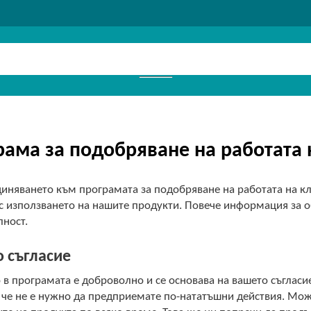
рама за подобряване на работата 
диняването към програмата за подобряване на работата на к
с използването на нашите продукти. Повече информация за о
лност.
 съгласие
 в програмата е доброволно и се основава на вашето съгласие
 че не е нужно да предприемате по-нататъшни действия. Мож