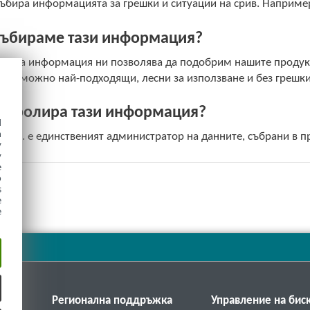
ъбира информацията за грешки и ситуации на срив. Например 
събираме тази информация?
нимна информация ни позволява да подобрим нашите продукти
 възможно най-подходящи, лесни за използване и без грешки
онтролира тази информация?
d
h
l. s r.o. е единственият администратор на данните, събрани в 
y
y
e
o
s
e
e
SET
Регионална поддръжка
Управление на бис