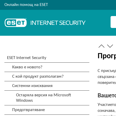
Онлайн помощ на ESET
Прог
С присъе
свързана 
поверите
Вашето
Участието
означава,