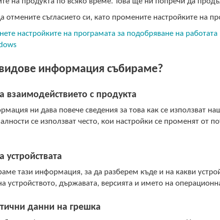
те на продукта по всяко време. Това ще ни попречи да про
 отмените съгласието си, като промените настройките на пр
ете настройките на програмата за подобряване на работата 
ndows
 видове информация събираме?
а взаимодействието с продукта
рмация ни дава повече сведения за това как се използват н
лности се използват често, кои настройки се променят от п
.
а устройствата
аме тази информация, за да разберем къде и на какви устро
а устройството, държавата, версията и името на операционн
тични данни на грешка