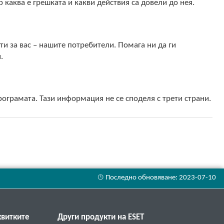
каква е грешката и какви действия са довели до нея.
 за вас – нашите потребители. Помага ни да ги
.
програмата. Тази информация не се споделя с трети страни.
квитките
Други продукти на ESET