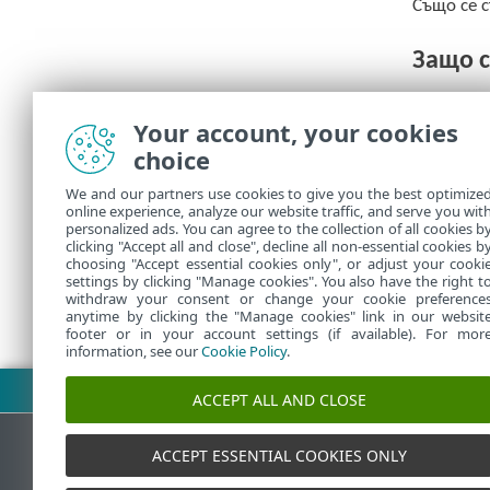
Също се с
Защо 
Тази ано
направим
Your account, your cookies
choice
Кой к
We and our partners use cookies to give you the best optimize
online experience, analyze our website traffic, and serve you wit
ESET, spo
personalized ads. You can agree to the collection of all cookies b
clicking "Accept all and close", decline all non-essential cookies b
choosing "Accept essential cookies only", or adjust your cooki
settings by clicking "Manage cookies". You also have the right t
withdraw your consent or change your cookie preference
anytime by clicking the "Manage cookies" link in our websit
footer or in your account settings (if available). For mor
information, see our
Cookie Policy
.
Изтегляне на PDF
ACCEPT ALL AND CLOSE
ACCEPT ESSENTIAL COOKIES ONLY
База знания на ESET
Форум на E