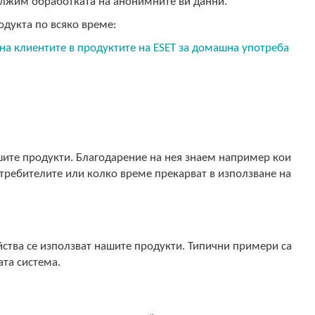
дължим обработката на анонимните ви данни.
одукта по всяко време:
на клиентите в продуктите на ESET за домашна употреба
ашите продукти. Благодарение на нея знаем например кои
отребителите или колко време прекарват в използване на
йства се използват нашите продукти. Типични примери са
ата система.