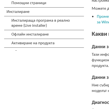
настройки
Можете да
Промен
за Wi
Какви
Данни з
Тази инфо
функциона
продукта
Данни з
Ние събир
моделът н
Диагнос