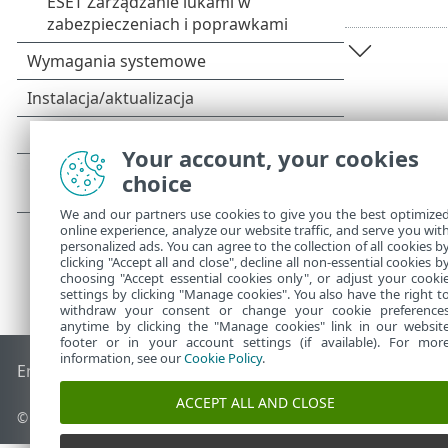
Your account, your cookies
choice
We and our partners use cookies to give you the best optimize
online experience, analyze our website traffic, and serve you wit
personalized ads. You can agree to the collection of all cookies b
clicking "Accept all and close", decline all non-essential cookies b
choosing "Accept essential cookies only", or adjust your cooki
settings by clicking "Manage cookies". You also have the right t
withdraw your consent or change your cookie preference
anytime by clicking the "Manage cookies" link in our websit
footer or in your account settings (if available). For mor
information, see our
Cookie Policy
.
End of Life
Baza wiedzy ESET
Forum ESET
ESET Status Port
ACCEPT ALL AND CLOSE
© 1992 - 2026 ESET, spol. s r.o. – Wszelkie prawa zastrzeżone.