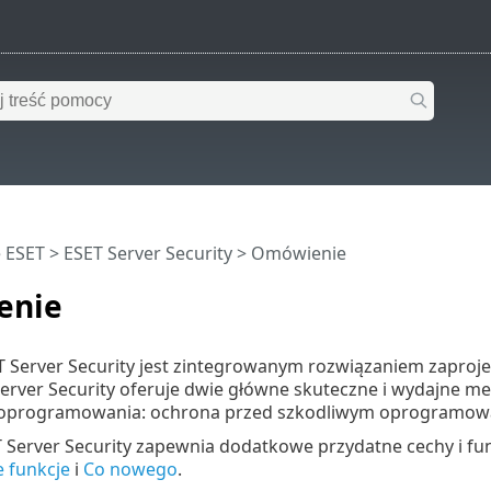
 ESET
>
ESET Server Security
>
Omówienie
enie
 Server Security jest zintegrowanym rozwiązaniem zapro
Server Security oferuje dwie główne skuteczne i wydajne 
oprogramowania: ochrona przed szkodliwym oprogramowa
 Server Security zapewnia dodatkowe przydatne cechy i fun
 funkcje
i
Co nowego
.