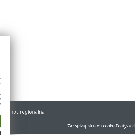
d
h
y
y
e
o
s
e
e
al
Pomoc regionalna
Zarządzaj plikami cookie
Polityka 