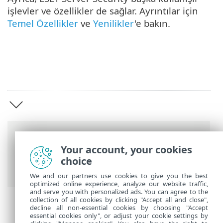
işlevler ve özellikler de sağlar. Ayrıntılar için
Temel Özellikler
ve
Yenilikler
'e bakın.
Breadcrumb'lar
Your account, your cookies
ESET Online Yardım
>
ESET Server
choice
Security
>
Genel Bakış
We and our partners use cookies to give you the best
optimized online experience, analyze our website traffic,
and serve you with personalized ads. You can agree to the
collection of all cookies by clicking "Accept all and close",
decline all non-essential cookies by choosing "Accept
essential cookies only", or adjust your cookie settings by