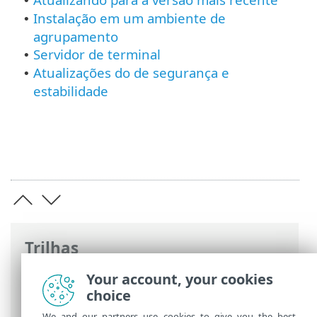
•
Instalação em um ambiente de
•
agrupamento
Servidor de terminal
•
Atualizações do de segurança e
•
estabilidade
Trilhas
Ajuda on-line ESET
>
ESET Server Security
Your account, your cookies
>
Instalar / Atualizar
choice
We and our partners use cookies to give you the best