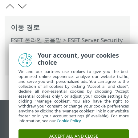
이동 경로
ESET 온라인 도움말
>
ESET Server Security
>
명령과 함께 ESET Server Security
>
도구
Your account, your cookies
>
스케줄러
>
스케줄러 - 작업 추가
> 작업
choice
실행
We and our partners use cookies to give you the best
optimized online experience, analyze our website traffic,
and serve you with personalized ads. You can agree to the
collection of all cookies by clicking "Accept all and close",
decline all non-essential cookies by choosing "Accept
essential cookies only", or adjust your cookie settings by
clicking "Manage cookies". You also have the right to
withdraw your consent or change your cookie preferences
anytime by clicking the "Manage cookies" link in our website
데스크톱 사이트 보기
footer or in your account settings (if available). For more
End of Life
information, see our
Cookie Policy
.
ESET 지식 베이스
ACCEPT ALL AND CLOSE
ESET 포럼