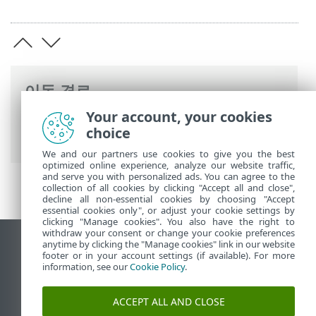
이동 경로
Your account, your cookies
ESET 온라인 도움말
>
ESET Server Security
choice
>
고급 설정
>
업데이트
> 업데이트 롤백
We and our partners use cookies to give you the best
optimized online experience, analyze our website traffic,
and serve you with personalized ads. You can agree to the
collection of all cookies by clicking "Accept all and close",
decline all non-essential cookies by choosing "Accept
essential cookies only", or adjust your cookie settings by
clicking "Manage cookies". You also have the right to
withdraw your consent or change your cookie preferences
anytime by clicking the "Manage cookies" link in our website
데스크톱 사이트 보기
footer or in your account settings (if available). For more
End of Life
information, see our
Cookie Policy
.
ESET 지식 베이스
ACCEPT ALL AND CLOSE
ESET 포럼