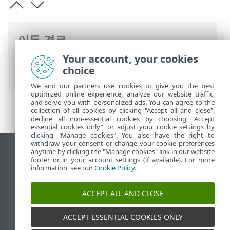
이동 경로
Your account, your cookies
ESET 온라인 도움말
>
ESET Server Security
choice
>
고급 설정
>
사용자 인터페이스
> 알림
We and our partners use cookies to give you the best
optimized online experience, analyze our website traffic,
and serve you with personalized ads. You can agree to the
collection of all cookies by clicking "Accept all and close",
decline all non-essential cookies by choosing "Accept
essential cookies only", or adjust your cookie settings by
clicking "Manage cookies". You also have the right to
withdraw your consent or change your cookie preferences
anytime by clicking the "Manage cookies" link in our website
데스크톱 사이트 보기
footer or in your account settings (if available). For more
End of Life
information, see our
Cookie Policy
.
ESET 지식 베이스
ACCEPT ALL AND CLOSE
ESET 포럼
ESET Status Portal
ACCEPT ESSENTIAL COOKIES ONLY
국가별 지원