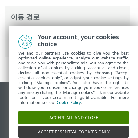
이동 경로
ESET 온라인 도움말
>
ESET Server Security
Your account, your cookies
>
고급 설정
>
사용자 인터페이스
>
알림
>
choice
바탕 화면 알림
> 사용자 지정
We and our partners use cookies to give you the best
optimized online experience, analyze our website traffic,
and serve you with personalized ads. You can agree to the
collection of all cookies by clicking "Accept all and close",
decline all non-essential cookies by choosing "Accept
essential cookies only", or adjust your cookie settings by
clicking "Manage cookies". You also have the right to
withdraw your consent or change your cookie preferences
anytime by clicking the "Manage cookies" link in our website
데스크톱 사이트 보기
footer or in your account settings (if available). For more
End of Life
information, see our
Cookie Policy
.
ESET 지식 베이스
ACCEPT ALL AND CLOSE
ESET 포럼
ESET Status Portal
ACCEPT ESSENTIAL COOKIES ONLY
국가별 지원