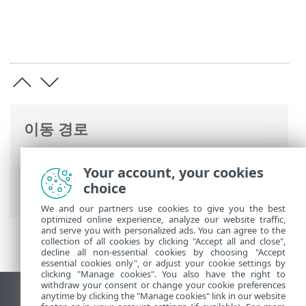
이동 경로
ESET 온라인 도움말
>
ESET Server Security
Your account, your cookies
>
고급 설정
>
보호
>
실시간 파일 시스템 보
choice
호
> 추가 ThreatSense 파라미터
We and our partners use cookies to give you the best
optimized online experience, analyze our website traffic,
and serve you with personalized ads. You can agree to the
collection of all cookies by clicking "Accept all and close",
decline all non-essential cookies by choosing "Accept
essential cookies only", or adjust your cookie settings by
clicking "Manage cookies". You also have the right to
withdraw your consent or change your cookie preferences
anytime by clicking the "Manage cookies" link in our website
데스크톱 사이트 보기