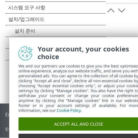
Your account, your cookies
choice
We and our partners use cookies to give you the best optimize
online experience, analyze our website traffic, and serve you wit
personalized ads. You can agree to the collection of all cookies b
clicking "Accept all and close", decline all non-essential cookies b
choosing "Accept essential cookies only", or adjust your cooki
settings by clicking "Manage cookies". You also have the right t
withdraw your consent or change your cookie preference
anytime by clicking the "Manage cookies" link in our websit
footer or in your account settings (if available). For mor
information, see our
Cookie Policy
.
End of Life
ESET 지식 베이스
ESET 포럼
ESET Status Portal
국
ACCEPT ALL AND CLOSE
© 1992 - 2025 ESET, spol. s r.o. - All rights reserved.