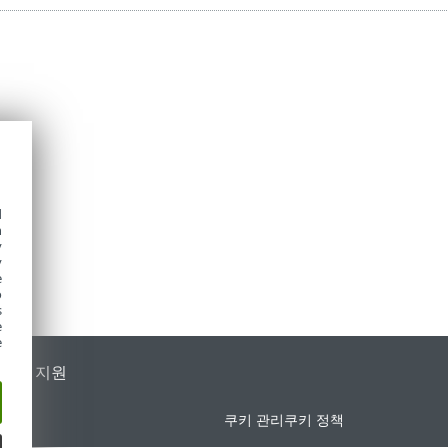
d
h
y
y
e
o
s
e
e
가별 지원
쿠키 관리
쿠키 정책