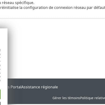
 réseau spécifique.
 réinitialise la configuration de connexion réseau par défaut
d
h
y
y
e
o
s
e
e
tatus Portal
Assistance régionale
Gérer les témoins
Politique relati