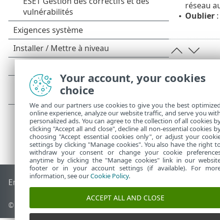
réseau au
Oublier
:
•
Your account, your cookies
choice
We and our partners use cookies to give you the best optimize
online experience, analyze our website traffic, and serve you wit
personalized ads. You can agree to the collection of all cookies b
clicking "Accept all and close", decline all non-essential cookies b
choosing "Accept essential cookies only", or adjust your cooki
settings by clicking "Manage cookies". You also have the right t
withdraw your consent or change your cookie preference
anytime by clicking the "Manage cookies" link in our websit
footer or in your account settings (if available). For mor
information, see our
Cookie Policy
.
End of Life
Base de connaissances ESET
Forum ESET
ESET S
ACCEPT ALL AND CLOSE
© 1992 - 2025 ESET, spol. s r.o. - Tous droits réservés.