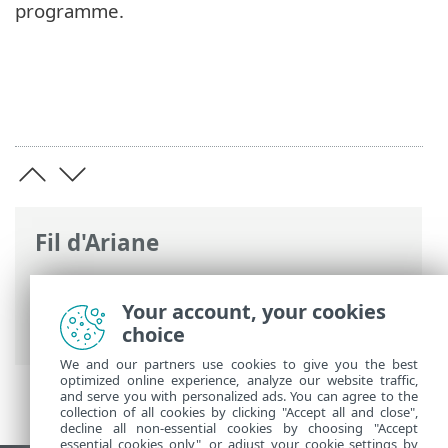
programme.
Fil d'Ariane
Aide en ligne d'ESET
>
ESET Server
Security
>
Utiliser ESET Server Security
>
Your account, your cookies
Configuration
choice
We and our partners use cookies to give you the best
optimized online experience, analyze our website traffic,
and serve you with personalized ads. You can agree to the
collection of all cookies by clicking "Accept all and close",
decline all non-essential cookies by choosing "Accept
essential cookies only", or adjust your cookie settings by