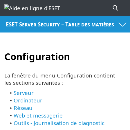
ESET Server Security – Table des matières
Configuration
La fenêtre du menu Configuration contient
les sections suivantes :
Serveur
•
Ordinateur
•
Réseau
•
Web et messagerie
•
Outils - Journalisation de diagnostic
•