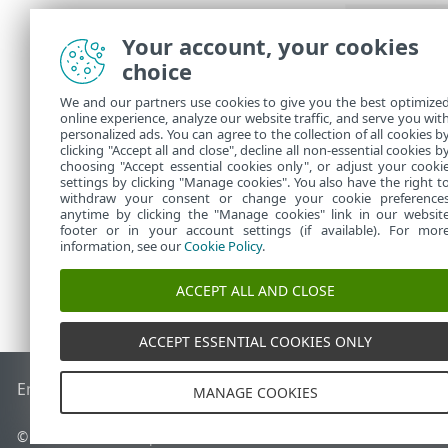
拖放文件
Your account, your cookies
解除/全部解
choice
扫描状态
显示日志
We and our partners use cookies to give you the best optimize
online experience, analyze our website traffic, and serve you wit
更多信息
personalized ads. You can agree to the collection of all cookies b
打开扫描窗
clicking "Accept all and close", decline all non-essential cookies b
choosing "Accept essential cookies only", or adjust your cooki
settings by clicking "Manage cookies". You also have the right t
withdraw your consent or change your cookie preference
anytime by clicking the "Manage cookies" link in our websit
footer or in your account settings (if available). For mor
information, see our
Cookie Policy
.
ACCEPT ALL AND CLOSE
ACCEPT ESSENTIAL COOKIES ONLY
End of Life
ESET 知识库
ESET 论坛
ESET Status Portal
区域支
MANAGE COOKIES
©
1992-2026
ESET, spol. s r.o. - 保留所有权利。