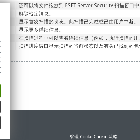
还可以将文件拖放到 ESET Server Security 
除
解除给定消息。
显示首次扫描的状态。此扫描已完成或已由用户中断。
显示更多详细信息。
d
h
在扫描过程中可以查看详细信息（例如，执行扫描的用
y
口
扫描进度窗口显示扫描的当前状态以及有关已找到的包
y
e
o
s
e
e
持
管理 Cookie
Cookie 策略