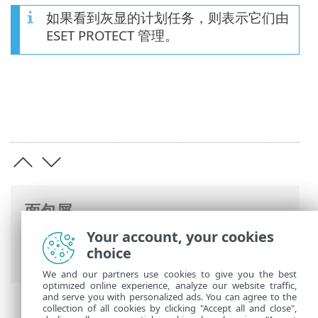
如果看到灰显的计划任务，则表示它们由
ESET PROTECT 管理。
面包屑
Your account, your cookies
ESET 联机帮助
>
ESET Server Security
>
使
choice
用 ESET Server Security
>
工具
> 计划任务
We and our partners use cookies to give you the best
optimized online experience, analyze our website traffic,
and serve you with personalized ads. You can agree to the
collection of all cookies by clicking "Accept all and close",