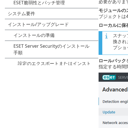
必要がありま
モジュールの
ブジェクトは
ローカルに保
スナッ
換され
プショ
ロールバック
指定する時間