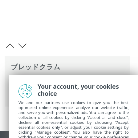
ブレッドクラム
ESETオンラインヘルプ
>
ESET Server
Your account, your cookies
Security
>
詳細設定
>
Detection engine
>
choice
クラウドベース保護
We and our partners use cookies to give you the best
optimized online experience, analyze our website traffic,
and serve you with personalized ads. You can agree to the
collection of all cookies by clicking "Accept all and close",
decline all non-essential cookies by choosing "Accept
essential cookies only", or adjust your cookie settings by
clicking "Manage cookies". You also have the right to
withdraw your consent or change your cookie preferences