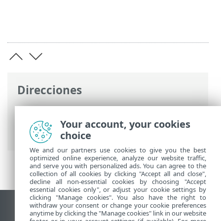
Direcciones
Ayuda en línea de ESET
>
ESET Server
Security
>
Configuración avanzada
>
Your account, your cookies
Conectividad
choice
We and our partners use cookies to give you the best
optimized online experience, analyze our website traffic,
and serve you with personalized ads. You can agree to the
collection of all cookies by clicking "Accept all and close",
decline all non-essential cookies by choosing "Accept
essential cookies only", or adjust your cookie settings by
clicking "Manage cookies". You also have the right to
withdraw your consent or change your cookie preferences
Ver sitio para ordenador
anytime by clicking the "Manage cookies" link in our website