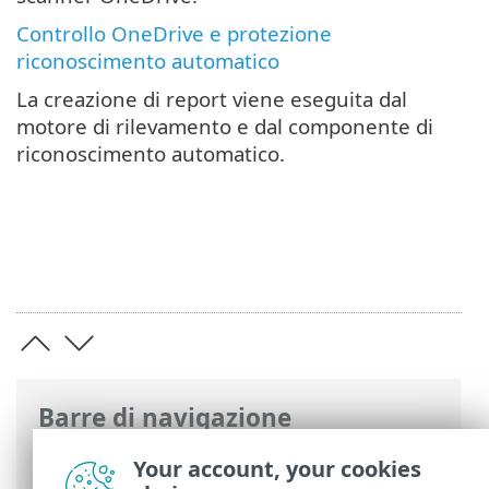
Controllo OneDrive e protezione
riconoscimento automatico
La creazione di report viene eseguita dal
motore di rilevamento e dal componente di
riconoscimento automatico.
Barre di navigazione
Guida online ESET
>
ESET Server Security
Your account, your cookies
>
Configurazione avanzata
>
Detection