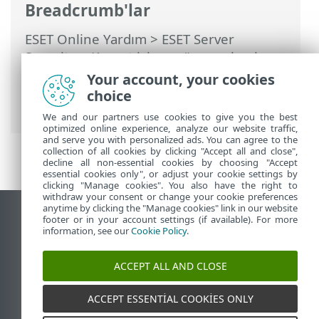
Breadcrumb'lar
ESET Online Yardım
>
ESET Server
Security
>
Komut için argüman olarak
ESET Server Security
>
Araçlar
>
Your account, your cookies
Zamanlayıcı
>
Zamanlayıcı - Görev ekle
>
choice
Görev yürütme
We and our partners use cookies to give you the best
optimized online experience, analyze our website traffic,
and serve you with personalized ads. You can agree to the
collection of all cookies by clicking "Accept all and close",
decline all non-essential cookies by choosing "Accept
essential cookies only", or adjust your cookie settings by
clicking "Manage cookies". You also have the right to
withdraw your consent or change your cookie preferences
anytime by clicking the "Manage cookies" link in our website
Masaüstü sitesini görüntüle
footer or in your account settings (if available). For more
information, see our
Cookie Policy
.
End of Life
ESET Bilgi Bankası
ACCEPT ALL AND CLOSE
ESET Forumu
ESET Status Portal
ACCEPT ESSENTIAL COOKIES ONLY
Bölgesel destek