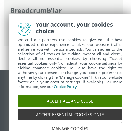
Breadcrumb'lar
ESET Online Yardım
>
ESET Server
Your account, your cookies
Security
>
Komut için argüman olarak
choice
ESET Server Security
We and our partners use cookies to give you the best
optimized online experience, analyze our website traffic,
and serve you with personalized ads. You can agree to the
collection of all cookies by clicking "Accept all and close",
decline all non-essential cookies by choosing "Accept
essential cookies only", or adjust your cookie settings by
clicking "Manage cookies". You also have the right to
withdraw your consent or change your cookie preferences
anytime by clicking the "Manage cookies" link in our website
Masaüstü sitesini görüntüle
footer or in your account settings (if available). For more
information, see our
Cookie Policy
.
End of Life
ESET Bilgi Bankası
ACCEPT ALL AND CLOSE
ESET Forumu
ESET Status Portal
ACCEPT ESSENTIAL COOKIES ONLY
Bölgesel destek
MANAGE COOKIES