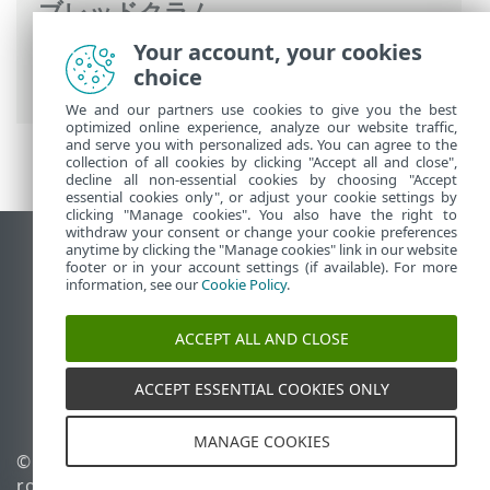
ブレッドクラム
Your account, your cookies
ESETオンラインヘルプ
>
ESET Server
choice
Security
>
概要
> 新機能
We and our partners use cookies to give you the best
optimized online experience, analyze our website traffic,
and serve you with personalized ads. You can agree to the
collection of all cookies by clicking "Accept all and close",
decline all non-essential cookies by choosing "Accept
essential cookies only", or adjust your cookie settings by
clicking "Manage cookies". You also have the right to
withdraw your consent or change your cookie preferences
anytime by clicking the "Manage cookies" link in our website
デスクトップサイトの表示
footer or in your account settings (if available). For more
End of Life
information, see our
Cookie Policy
.
ESETナレッジベース
ACCEPT ALL AND CLOSE
ESETフォーラム
ESET Status Portal
ACCEPT ESSENTIAL COOKIES ONLY
地域サポート
MANAGE COOKIES
©
1992-2026
ESET, spol. s
Cookieの管理
r.o. - All rights reserved.
Cookieポリシー