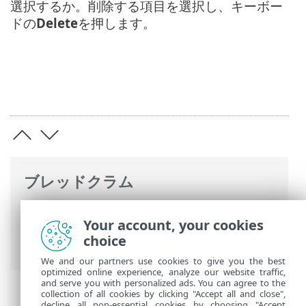
選択するか。削除する項目を選択し、キーボー
ドの
Delete
を押します。
ブレッドクラム
ESETオンラインヘルプ
>
ESET Server
Your account, your cookies
Security
>
コマンドと ESET Server
choice
Security
>
ツール
> 隔離
We and our partners use cookies to give you the best
optimized online experience, analyze our website traffic,
and serve you with personalized ads. You can agree to the
collection of all cookies by clicking "Accept all and close",
decline all non-essential cookies by choosing "Accept