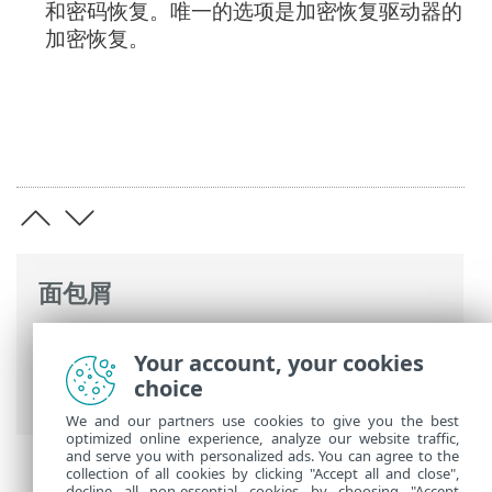
和密码恢复。唯一的选项是加密恢复驱动器的
加密恢复。
面包屑
ESET 联机帮助
>
ESET Full Disk Encryption
Your account, your cookies
>
使用 ESET Full Disk Encryption
> 加密管
choice
理
We and our partners use cookies to give you the best
optimized online experience, analyze our website traffic,
and serve you with personalized ads. You can agree to the
collection of all cookies by clicking "Accept all and close",
decline all non-essential cookies by choosing "Accept