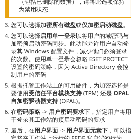
（包括已删除的数据），请将此选项保持
为禁用状态。
3.
您可以选择
加密所有磁盘
或
仅加密启动磁盘
。
4.
您可以选择
启用单一登录
以将用户的域密码与
加密预启动密码同步。此功能允许用户自动登
录其 Windows 配置文件，减少他们必须登录
的次数。使用单一登录会忽略 ESET PROTECT
设置的密码策略，因为 Active Directory 会控
制用户的密码。
5.
根据托管工作站上的可用硬件，为加密选择是
要使用
受信任平台模块支持
(TPM) 还是
OPAL
自加密驱动器支持
(OPAL)。
6.
在
密码策略
->
用户密码要求
下，指定用户将用
于登录其工作站的预启动密码的要求。
7.
最后，在
用户界面
->
用户界面元素下
，可以指
定将在工作站上运行的 EFDE 客户端的行为。