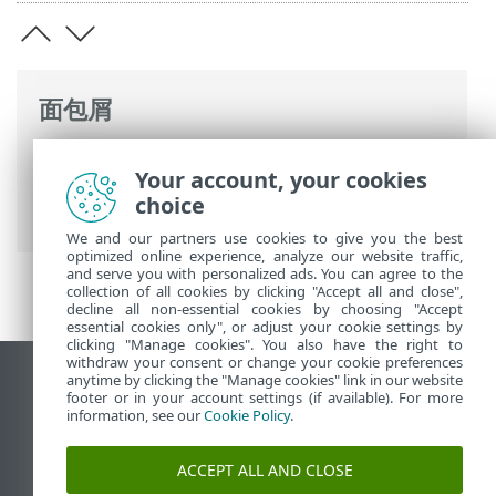
面包屑
ESET 联机帮助
>
ESET Full Disk Encryption
Your account, your cookies
>
使用 ESET Full Disk Encryption
> 启用和
choice
配置 ESET Full Disk Encryption
We and our partners use cookies to give you the best
optimized online experience, analyze our website traffic,
and serve you with personalized ads. You can agree to the
collection of all cookies by clicking "Accept all and close",
decline all non-essential cookies by choosing "Accept
essential cookies only", or adjust your cookie settings by
clicking "Manage cookies". You also have the right to
withdraw your consent or change your cookie preferences
anytime by clicking the "Manage cookies" link in our website
查看桌面站点
footer or in your account settings (if available). For more
End of Life
information, see our
Cookie Policy
.
ESET 知识库
ACCEPT ALL AND CLOSE
ESET 论坛