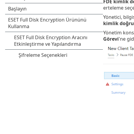
FDE kimlik d
erteleme seçe
Yönetici, bil
kimlik doğr
Yönetim kon
Görevi
'ne gi