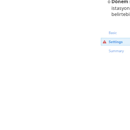
Dönem s
o
istasyon
belirtebi