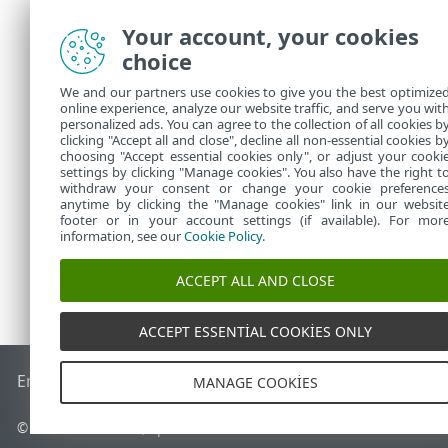
FDE Kiml
Modu
bölüm
Your account, your cookies
choice
FDE kim
sonra, b
We and our partners use cookies to give you the best optimize
FDE Kim
online experience, analyze our website traffic, and serve you wit
personalized ads. You can agree to the collection of all cookies b
görevi,
clicking "Accept all and close", decline all non-essential cookies b
choosing "Accept essential cookies only", or adjust your cooki
settings by clicking "Manage cookies". You also have the right t
withdraw your consent or change your cookie preference
anytime by clicking the "Manage cookies" link in our websit
footer or in your account settings (if available). For mor
information, see our
Cookie Policy
.
ACCEPT ALL AND CLOSE
ACCEPT ESSENTIAL COOKIES ONLY
End of Life
ESET Bilgi Bankası
ESET Forumu
ESET Status Por
MANAGE COOKIES
© 1992 - 2026 ESET, spol. s r.o. - Tüm hakları saklıdır.