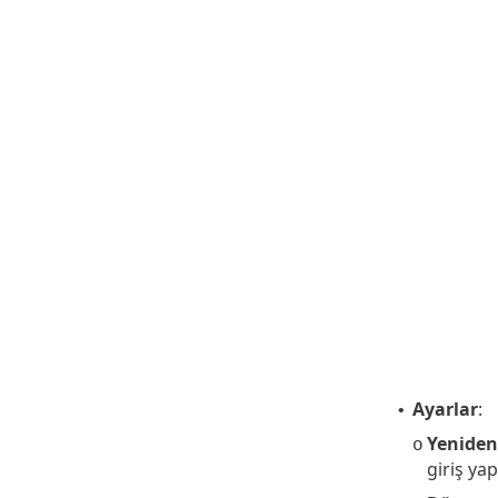
Ayarlar
:
•
Yeniden
o
giriş ya