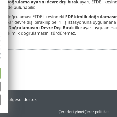
ik Doğrulama ayarını devre dışı bırak
ayarı, EFDE ilkesin
ünde bulunabilir.
lik doğrulaması EFDE ilkesindeki
FDE kimlik doğrulamasını
u ayar devre dışı bırakılıp belirli iş istasyonuna uygulanana
d
lik Doğrulamasını Devre Dışı Bırak
ilke ayarı uygulanırs
h
y
 FDE kimlik doğrulamasını sürdüremez.
y
e
o
s
e
e
tal
Bölgesel destek
Çerezleri yönet
Çerez politikası