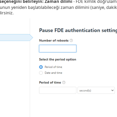
eçeneğini belirleyin: Zaman dilimi
- FDE kimlik doğrulam
unun yeniden başlatılabileceği zaman dilimini (saniye, dakik
lirsiniz.