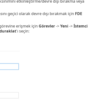
sinimini etkinleştirme/devre dışı bırakma veya
ını geçici olarak devre dışı bırakmak için
FDE
görevine erişmek için
Görevler
->
Yeni
->
İstemci
duraklat
'ı seçin: