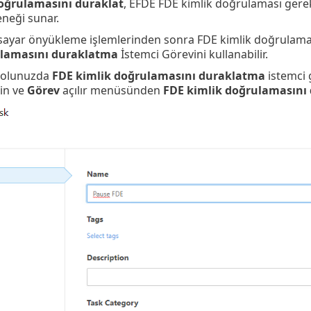
oğrulamasını duraklat
, EFDE FDE kimlik doğrulaması gerek
neği sunar.
gisayar önyükleme işlemlerinden sonra FDE kimlik doğrulamas
ulamasını duraklatma
İstemci Görevini kullanabilir.
solunuzda
FDE kimlik doğrulamasını duraklatma
istemci 
din ve
Görev
açılır menüsünden
FDE kimlik doğrulamasını 