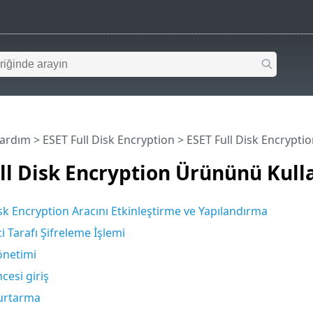
Yardım
>
ESET Full Disk Encryption
>
ESET Full Disk Encrypt
ll Disk Encryption Ürününü Kul
sk Encryption Aracını Etkinleştirme ve Yapılandırma
 Tarafı Şifreleme İşlemi
önetimi
cesi giriş
kurtarma