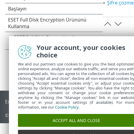
Şifre çözm
•
Your account, your cookies
choice
We and our partners use cookies to give you the best optimize
online experience, analyze our website traffic, and serve you wit
personalized ads. You can agree to the collection of all cookies b
clicking "Accept all and close", decline all non-essential cookies b
choosing "Accept essential cookies only", or adjust your cooki
settings by clicking "Manage cookies". You also have the right t
withdraw your consent or change your cookie preference
anytime by clicking the "Manage cookies" link in our websit
End of Life
ESET Bilgi Bankası
ESET Forumu
ESET Status Por
footer or in your account settings (if available). For mor
information, see our
Cookie Policy
.
© 1992 - 2026 ESET, spol. s r.o. - Tüm hakları saklıdır.
ACCEPT ALL AND CLOSE