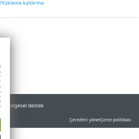
e/Yükleme kaldırma
d
h
y
y
e
o
s
e
tal
Bölgesel destek
e
Çerezleri yönet
Çerez politikası