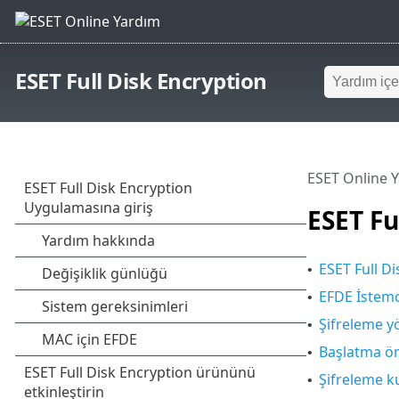
ESET Full Disk Encryption
ESET Online 
ESET Fu
ESET Full Di
•
EFDE İstemci
•
Şifreleme y
•
Başlatma ön
•
Şifreleme 
•