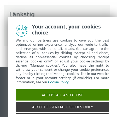
Länkstig
ESET onlinehjälp
>
ESET Full Disk
Your account, your cookies
Encryption
>
Introduktion till ESET Full
choice
Disk Encryption
> Om hjälp
We and our partners use cookies to give you the best
optimized online experience, analyze our website traffic,
and serve you with personalized ads. You can agree to the
collection of all cookies by clicking "Accept all and close",
decline all non-essential cookies by choosing "Accept
essential cookies only", or adjust your cookie settings by
clicking "Manage cookies". You also have the right to
withdraw your consent or change your cookie preferences
anytime by clicking the "Manage cookies" link in our website
Visa skrivbords-webbplats
footer or in your account settings (if available). For more
information, see our
Cookie Policy
.
End of Life
ESET kunskapsbas
ACCEPT ALL AND CLOSE
ESET forum
ESET Status Portal
ACCEPT ESSENTIAL COOKIES ONLY
Regional support