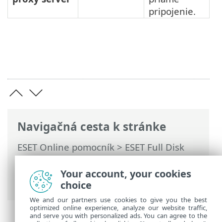
pripojenie.
Navigačná cesta k stránke
ESET Online pomocník
>
ESET Full Disk
Encryption
>
Používanie ESET Full Disk
Encryption
>
Zapnutie a konfigurácia
Your account, your cookies
ESET Full Disk Encryption
> Pripojenie
choice
We and our partners use cookies to give you the best
optimized online experience, analyze our website traffic,
and serve you with personalized ads. You can agree to the