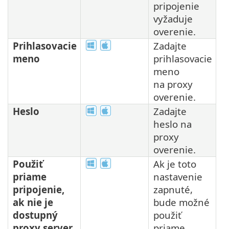
pripojenie
vyžaduje
overenie.
Prihlasovacie
Zadajte
meno
prihlasovacie
meno
na proxy
overenie.
Heslo
Zadajte
heslo na
proxy
overenie.
Použiť
Ak je toto
priame
nastavenie
pripojenie,
zapnuté,
ak nie je
bude možné
dostupný
použiť
proxy server
priame