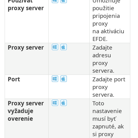
Používať
Umožňuje
proxy server
použitie
pripojenia
proxy
na aktiváciu
EFDE.
Proxy server
Zadajte
adresu
proxy
servera.
Port
Zadajte port
proxy
servera.
Proxy server
Toto
vyžaduje
nastavenie
overenie
musí byť
zapnuté, ak
si proxy