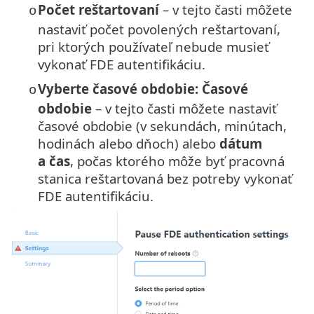
Počet reštartovaní
– v tejto časti môžete
o
nastaviť počet povolených reštartovaní,
pri ktorých používateľ nebude musieť
vykonať FDE autentifikáciu.
Vyberte časové obdobie: Časové
o
obdobie
– v tejto časti môžete nastaviť
časové obdobie (v sekundách, minútach,
hodinách alebo dňoch) alebo
dátum
a čas
, počas ktorého môže byť pracovná
stanica reštartovaná bez potreby vykonať
FDE autentifikáciu.