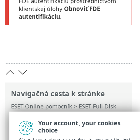
FDE autentifikáciu prostredníctvom
klientskej úlohy
Obnoviť FDE
autentifikáciu
.
Navigačná cesta k stránke
ESET Online pomocník
>
ESET Full Disk
Encryption
>
Používanie ESET Full Disk
Encryption
>
Správa šifrovania
>
Your account, your cookies
Pozastaviť FDE autentifikáciu
choice
We and our partners use cookies to give you the best