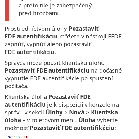
a preto nie je zabezpečený
pred hrozbami.
Prostredníctvom úlohy
Pozastaviť
FDE autentifikáciu
môžete v nástroji EFDE
zapnúť, vypnúť alebo pozastaviť
FDE autentifikáciu.
Správca môže použiť klientsku úlohu
Pozastaviť FDE autentifikáciu
na dočasné
vypnutie FDE autentifikácie po spustení
počítača.
Klientska úloha
Pozastaviť FDE
autentifikáciu
je k dispozícii v konzole na
správu v sekcii
Úlohy
>
Nová
>
Klientska
úloha
– v roletovom menu
Úloha
vyberte
možnosť
Pozastaviť FDE autentifikáciu
: