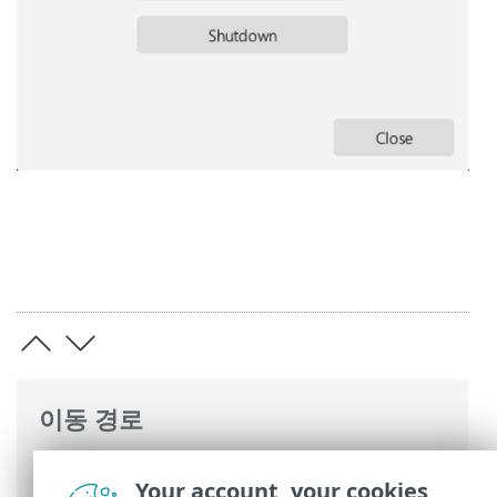
이동 경로
ESET 온라인 도움말
>
ESET Full Disk
Your account, your cookies
Encryption
>
ESET Full Disk Encryption 사