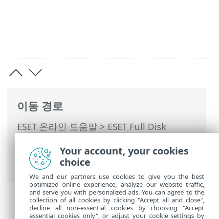
이동 경로
ESET 온라인 도움말
>
ESET Full Disk
Encryption
>
ESET Full Disk Encryption 사
Your account, your cookies
용
>
ESET Full Disk Encryption 활성화 및
choice
구성
> 암호화 옵션
We and our partners use cookies to give you the best
optimized online experience, analyze our website traffic,
and serve you with personalized ads. You can agree to the
collection of all cookies by clicking "Accept all and close",
decline all non-essential cookies by choosing "Accept
essential cookies only", or adjust your cookie settings by