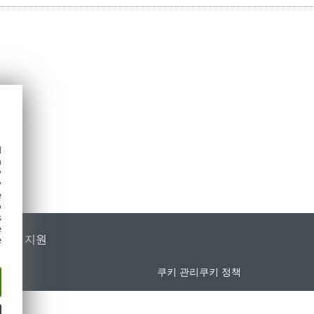
d
h
y
y
e
o
s
e
가별 지원
e
쿠키 관리
쿠키 정책