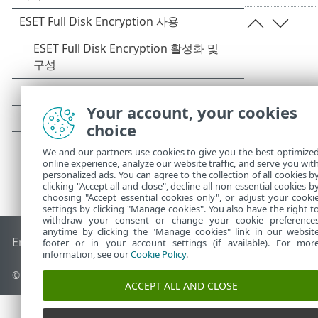
Your account, your cookies
choice
We and our partners use cookies to give you the best optimize
online experience, analyze our website traffic, and serve you wit
personalized ads. You can agree to the collection of all cookies b
clicking "Accept all and close", decline all non-essential cookies b
choosing "Accept essential cookies only", or adjust your cooki
settings by clicking "Manage cookies". You also have the right t
withdraw your consent or change your cookie preference
anytime by clicking the "Manage cookies" link in our websit
End of Life
ESET 지식 베이스
ESET 포럼
ESET Status Portal
국
footer or in your account settings (if available). For mor
information, see our
Cookie Policy
.
© 1992 - 2026 ESET, spol. s r.o. - All rights reserved.
ACCEPT ALL AND CLOSE