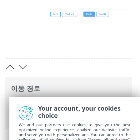
이동 경로
ESET 온라인 도움말
>
ESET Full Disk
Your account, your cookies
Encryption
>
ESET Full Disk Encryption 사
choice
용
> 복호화/제거
We and our partners use cookies to give you the best
optimized online experience, analyze our website traffic,
and serve you with personalized ads. You can agree to the
collection of all cookies by clicking "Accept all and close",